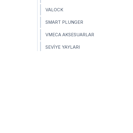
VALOCK
SMART PLUNGER
VMECA AKSESUARLAR
SEVİYE YAYLARI
BORU-KOL BAĞLANTI SİSTEMLERİ
WINMAN GVR SERİSİ VAKUM REGÜLATÖ
WATER FREE
Keşfet
Bizi 
SMART SENSOR UNIT
Ana Sayfa
F
Ürünler
Y
E-Katalog
L
Seçim Uygulaması
I