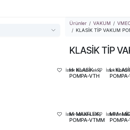
Çözümler
Kurumsal
İletişim
Ürünler
VAKUM
VMEC
KLASİK TİP VAKUM P
KLASİK TİP V
H- KLASİK
L- KLASİ
İstek listesine ekle
İstek listesi
POMPA-VTH
POMPA
M-MAXFLEX
MM- MİD
İstek listesine ekle
İstek listesi
POMPA-VTMM
POMPA