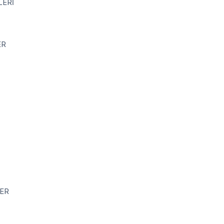
LERİ
ER
ER