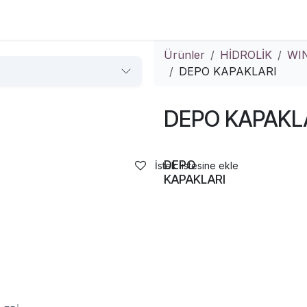
Çözümler
Kurumsal
İletişim
Ürünler
HİDROLİK
WI
DEPO KAPAKLARI
DEPO KAPAKL
DEPO
İstek listesine ekle
KAPAKLARI