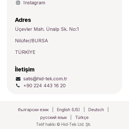
Instagram
Adres
Üçevler Mah. Ünalp Sk. No:1
Nilüfer/BURSA
TÜRKİYE
İletişim
satis@hid-tek.com.tr
+90 224 443 16 20
български език
|
English (US)
|
Deutsch
|
русский язык
|
Türkçe
Telif hakkı © Hid-Tek Ltd. Şti.