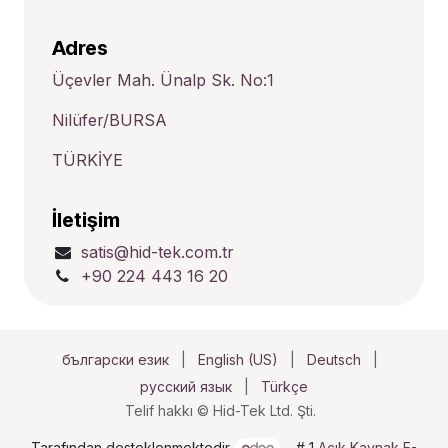
Adres
Üçevler Mah. Ünalp Sk. No:1
Nilüfer/BURSA
TÜRKİYE
İletişim
satis@hid-tek.com.tr
+90 224 443 16 20
български език
|
English (US)
|
Deutsch
|
русский язык
|
Türkçe
Telif hakkı © Hid-Tek Ltd. Şti.
Tarafından desteklenmektedir
- # 1
Açık Kaynak E-