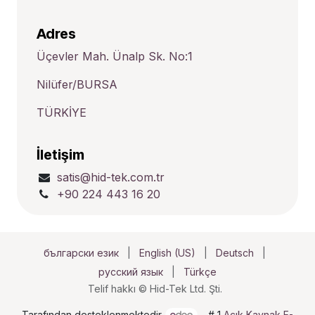
Adres
Üçevler Mah. Ünalp Sk. No:1
Nilüfer/BURSA
TÜRKİYE
İletişim
satis@hid-tek.com.tr
+90 224 443 16 20
български език
|
English (US)
|
Deutsch
|
русский язык
|
Türkçe
Telif hakkı © Hid-Tek Ltd. Şti.
Tarafından desteklenmektedir
- # 1
Açık Kaynak E-