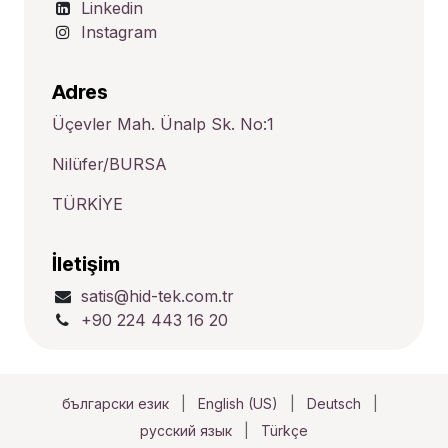
Linkedin
Instagram
Adres
Üçevler Mah. Ünalp Sk. No:1
Nilüfer/BURSA
TÜRKİYE
İletişim
satis@hid-tek.com.tr
+90 224 443 16 20
български език
|
English (US)
|
Deutsch
|
русский язык
|
Türkçe