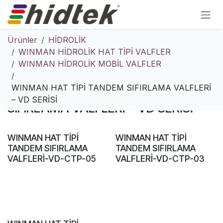
İçereği Atla
Ürünler
HİDROLİK
WINMAN HİDROLİK HAT TİPİ VALFLER
WINMAN HİDROLİK MOBİL VALFLER
WINMAN HAT TİPİ TANDEM
WINMAN HAT TİPİ TANDEM SIFIRLAMA VALFLERİ
– VD SERİSİ
SIFIRLAMA VALFLERİ – VD SERİSİ
WINMAN HAT TİPİ
WINMAN HAT TİPİ
TANDEM SIFIRLAMA
TANDEM SIFIRLAMA
VALFLERİ-VD-CTP-05
VALFLERİ-VD-CTP-03