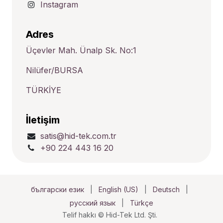
Instagram
Adres
Üçevler Mah. Ünalp Sk. No:1
Nilüfer/BURSA
TÜRKİYE
İletişim
satis@hid-tek.com.tr
+90 224 443 16 20
български език
|
English (US)
|
Deutsch
|
русский язык
|
Türkçe
Telif hakkı © Hid-Tek Ltd. Şti.