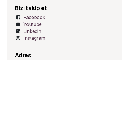
Bizi takip et
Facebook
Youtube
Linkedin
Instagram
Adres
Üçevler Mah. Ünalp Sk. No:1
Nilüfer/BURSA
TÜRKİYE
İletişim
satis@hid-tek.com.tr
+90 224 443 16 20