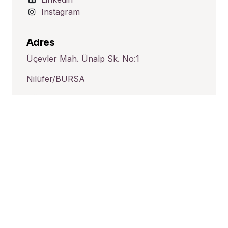
Instagram
Adres
Üçevler Mah. Ünalp Sk. No:1
Nilüfer/BURSA
TÜRKİYE
İletişim
satis@hid-tek.com.tr
+90 224 443 16 20
български език
|
English (US)
|
Deutsch
|
русский язык
|
Türkçe
Telif hakkı © Hid-Tek Ltd. Şti.