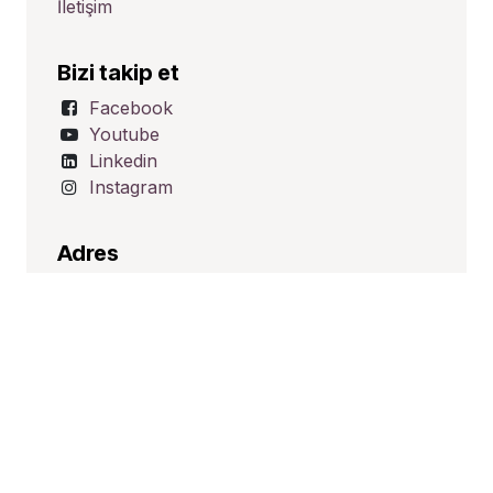
İletişim
Bizi takip et
Facebook
Youtube
Linkedin
Instagram
Adres
Üçevler Mah. Ünalp Sk. No:1
Nilüfer/BURSA
TÜRKİYE
İletişim
satis@hid-tek.com.tr