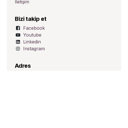
İletişim
Bizi takip et
Facebook
Youtube
Linkedin
Instagram
Adres
Üçevler Mah. Ünalp Sk. No:1
Nilüfer/BURSA
TÜRKİYE
İletişim
satis@hid-tek.com.tr