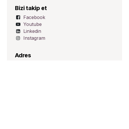
Bizi takip et
Facebook
Youtube
Linkedin
Instagram
Adres
Üçevler Mah. Ünalp Sk. No:1
Nilüfer/BURSA
TÜRKİYE
İletişim
satis@hid-tek.com.tr
+90 224 443 16 20