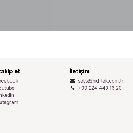
takip et
İletişim
acebook
satis@hid-tek.com.tr
outube
+90 224 443 16 20
inkedin
nstagram