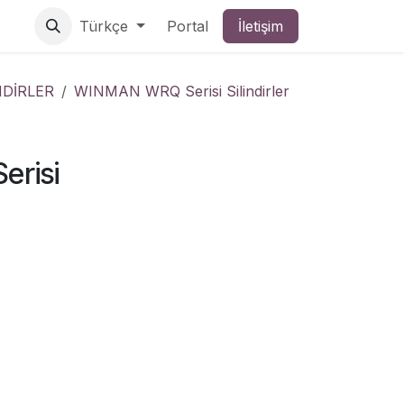
Türkçe
Portal
İletişim
NDİRLER
WINMAN WRQ Serisi Silindirler
risi