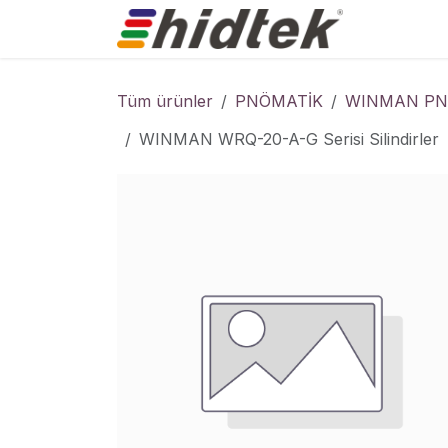
İçereği Atla
Ürünler
Tüm ürünler
PNÖMATİK
WINMAN PNÖ
WINMAN WRQ-20-A-G Serisi Silindirler