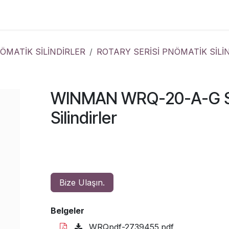
Çözümler
Kurumsal
İletişim
MATİK SİLİNDİRLER
ROTARY SERİSİ PNÖMATİK SİLİ
WINMAN WRQ-20-A-G Se
Silindirler
Bize Ulaşın.
Belgeler
WRQpdf-2739455.pdf