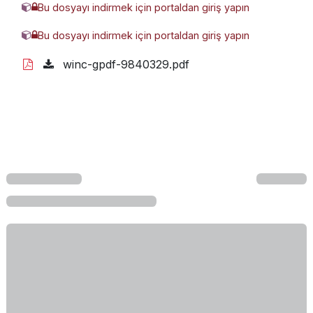
Bu dosyayı indirmek için portaldan giriş yapın
WINC-G-032-0025 (MDMY).glb
Bu dosyayı indirmek için portaldan giriş yapın
winc-gpdf-1113710.pdf
winc-gpdf-9840329.pdf