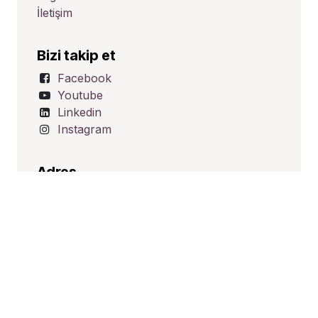
İletişim
Bizi takip et
Facebook
Youtube
Linkedin
Instagram
Adres
Üçevler Mah. Ünalp Sk. No:1
Nilüfer/BURSA
TÜRKİYE
İletişim
satis@hid-tek.com.tr