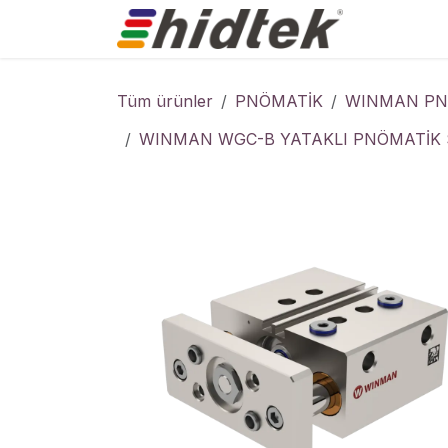
İçereği Atla
Ürünler
Tüm ürünler
PNÖMATİK
WINMAN PNÖ
WINMAN WGC-B YATAKLI PNÖMATİK S