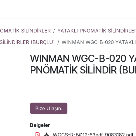
Çözümler
Kurumsal
İletişim
MATİK SİLİNDİRLER
YATAKLI PNÖMATİK SİLİNDİRLE
İLİNDİRLER (BURÇLU)
WINMAN WGC-B-020 YATAKLI 
WINMAN WGC-B-020 Y
PNÖMATİK SİLİNDİR (B
Bize Ulaşın.
Belgeler
WGCS-R-BØ12-63pdf-9083182.pdf