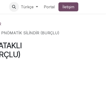
Türkçe
Portal
İletişim
R
PNÖMATİK SİLİNDİR (BURÇLU)
ATAKLI
URÇLU)