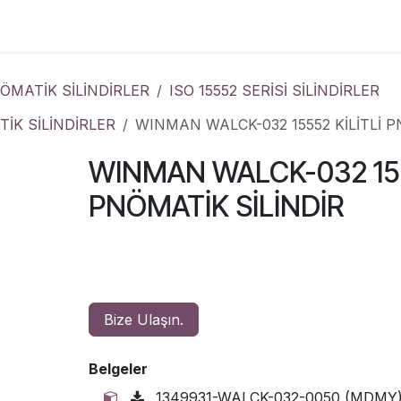
Çözümler
Kurumsal
İletişim
MATİK SİLİNDİRLER
ISO 15552 SERİSİ SİLİNDİRLER
İK SİLİNDİRLER
WINMAN WALCK-032 15552 KİLİTLİ P
WINMAN WALCK-032 155
PNÖMATİK SİLİNDİR
Bize Ulaşın.
Belgeler
1349931-WALCK-032-0050 (MDMY)