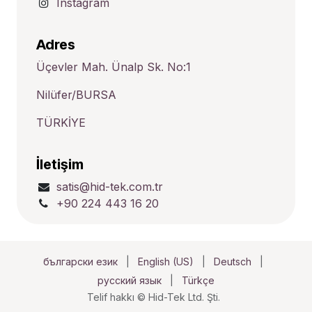
Instagram
Adres
Üçevler Mah. Ünalp Sk. No:1
Nilüfer/BURSA
TÜRKİYE
İletişim
satis@hid-tek.com.tr
+90 224 443 16 20
български език
|
English (US)
|
Deutsch
|
русский язык
|
Türkçe
Telif hakkı © Hid-Tek Ltd. Şti.