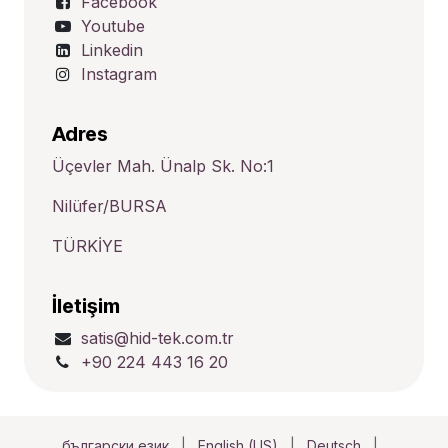
Facebook
Youtube
Linkedin
Instagram
Adres
Üçevler Mah. Ünalp Sk. No:1
Nilüfer/BURSA
TÜRKİYE
İletişim
satis@hid-tek.com.tr
+90 224 443 16 20
български език
|
English (US)
|
Deutsch
|