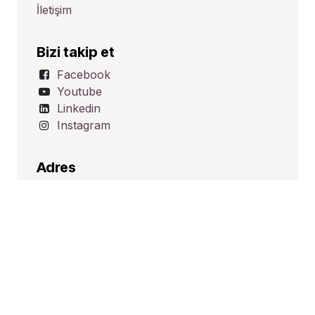
İletişim
Bizi takip et
Facebook
Youtube
Linkedin
Instagram
Adres
Üçevler Mah. Ünalp Sk. No:1
Nilüfer/BURSA
TÜRKİYE
İletişim
satis@hid-tek.com.tr