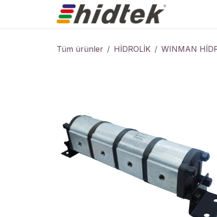
İçereği Atla
Ürünler
Tüm ürünler
HİDROLİK
WINMAN HİDR