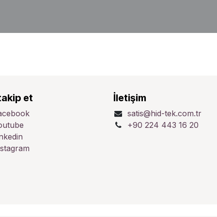
takip et
İletişim
acebook
satis@hid-tek.com.tr
outube
+90 224 443 16 20
inkedin
nstagram