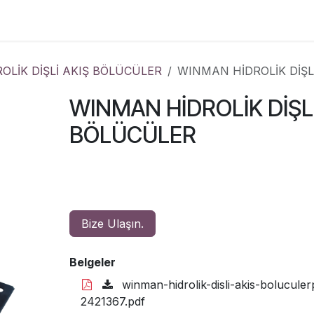
Çözümler
Kurumsal
İletişim
OLİK DİŞLİ AKIŞ BÖLÜCÜLER
WINMAN HİDROLİK DİŞL
WINMAN HİDROLİK DİŞLİ
BÖLÜCÜLER
Bize Ulaşın.
Belgeler
winman-hidrolik-disli-akis-bolucul
2421367.pdf