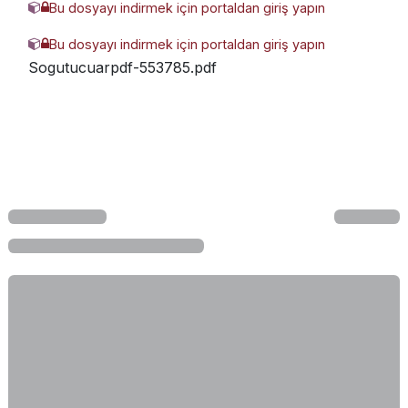
Bu dosyayı indirmek için portaldan giriş yapın
WHE 2010 220V AC (3DMY).glb
Bu dosyayı indirmek için portaldan giriş yapın
WiNMAN-WHE-2010-Serisi-Havali-
Sogutucuarpdf-553785.pdf