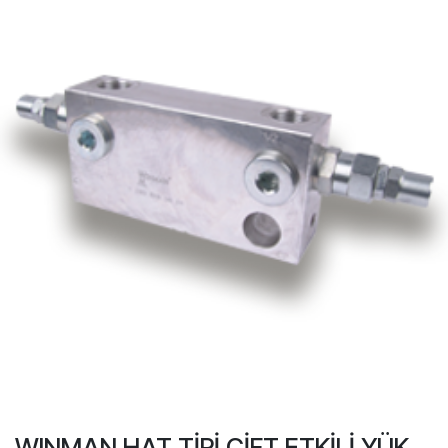
WINMAN HAT TİPİ ÇİFT ETKİLİ YÜK