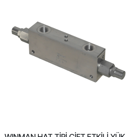
WINMAN HAT TİPİ ÇİFT ETKİLİ YÜK