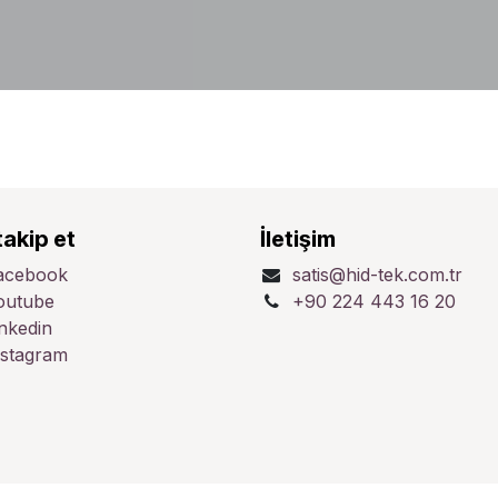
takip et
İletişim
acebook
satis@hid-tek.com.tr
outube
+90 224 443 16 20
inkedin
nstagram