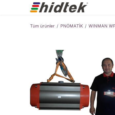
İçereği Atla
Ürünler
Tüm ürünler
PNÖMATİK
WINMAN WP