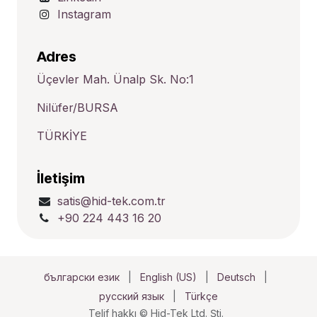
Instagram
Adres
Üçevler Mah. Ünalp Sk. No:1
Nilüfer/BURSA
TÜRKİYE
İletişim
satis@hid-tek.com.tr
+90 224 443 16 20
български език
|
English (US)
|
Deutsch
|
русский язык
|
Türkçe
Telif hakkı © Hid-Tek Ltd. Şti.