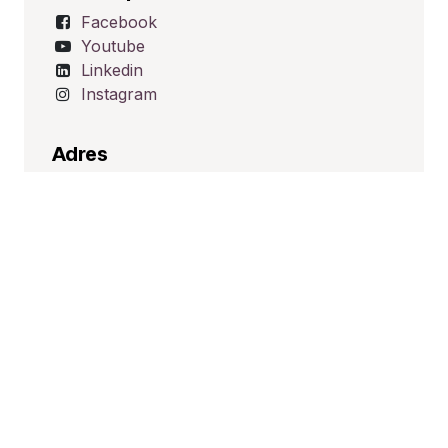
Facebook
Youtube
Linkedin
Instagram
Adres
Üçevler Mah. Ünalp Sk. No:1
Nilüfer/BURSA
TÜRKİYE
İletişim
satis@hid-tek.com.tr
+90 224 443 16 20