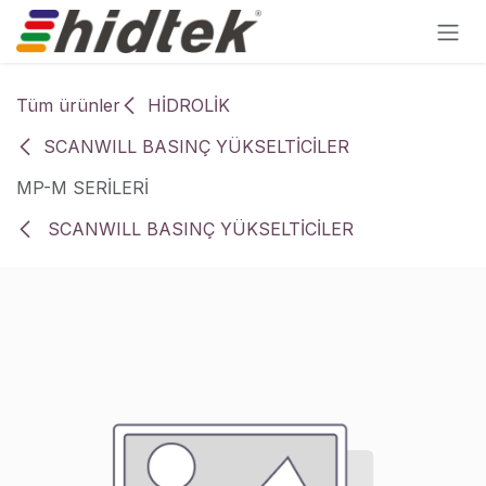
İçereği Atla
Tüm ürünler
HİDROLİK
SCANWILL BASINÇ YÜKSELTİCİLER
MP-M SERİLERİ
SCANWILL BASINÇ YÜKSELTİCİLER