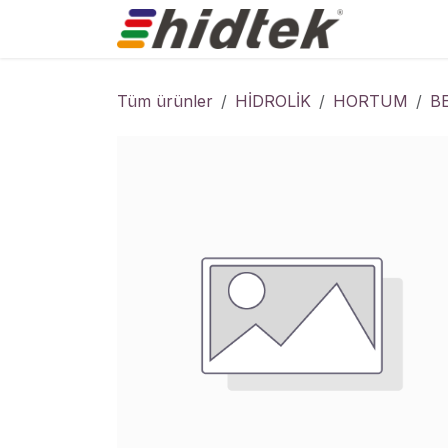
İçereği Atla
Ürünler
Tüm ürünler
HİDROLİK
HORTUM
B