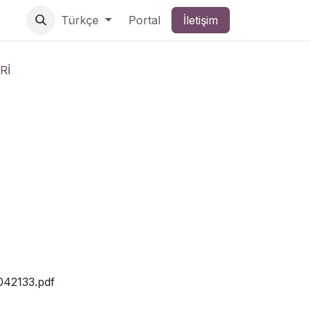
Türkçe
Portal
İletişim
Rİ
042133.pdf