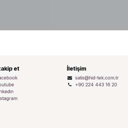
takip et
İletişim
acebook
satis@hid-tek.com.tr
outube
+90 224 443 16 20
inkedin
nstagram