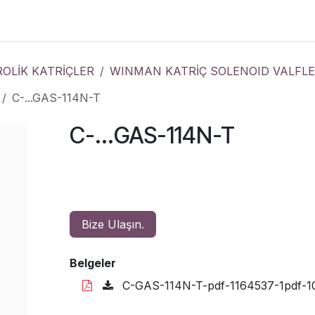
Çözümler
Kurumsal
İletişim
OLİK KATRİÇLER
WINMAN KATRİÇ SOLENOID VALFLE
C-...GAS-114N-T
C-...GAS-114N-T
Bize Ulaşın.
Belgeler
C-GAS-114N-T-pdf-1164537-1pdf-1