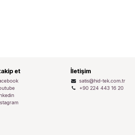
takip et
İletişim
acebook
satis@hid-tek.com.tr
outube
+90 224 443 16 20
inkedin
nstagram