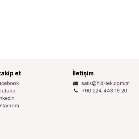
takip et
İletişim
acebook
satis@hid-tek.com.tr
outube
+90 224 443 16 20
inkedin
nstagram