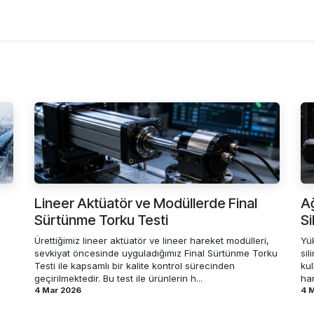
Çözümler
Kurumsal
İletişim
Lineer Aktüatör ve Modüllerde Final
Ağ
Sürtünme Torku Testi
Si
Ürettiğimiz lineer aktüatör ve lineer hareket modülleri,
Yü
sevkiyat öncesinde uyguladığımız Final Sürtünme Torku
sil
Testi ile kapsamlı bir kalite kontrol sürecinden
kul
geçirilmektedir. Bu test ile ürünlerin h...
har
4 Mar 2026
4 