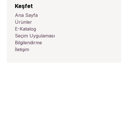
Keşfet
Ana Sayfa
Ürünler
E-Katalog
Seçim Uygulaması
Bilgilendirme
İletişim
Bizi takip et
Facebook
Youtube
Linkedin
Instagram
Adres
Üçevler Mah. Ünalp Sk. No:1